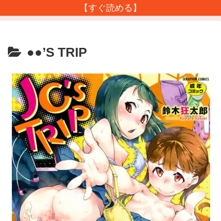
【すぐ読める】
●●’S TRIP