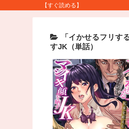
【すぐ読める】
「イかせるフリす
すJK（単話）