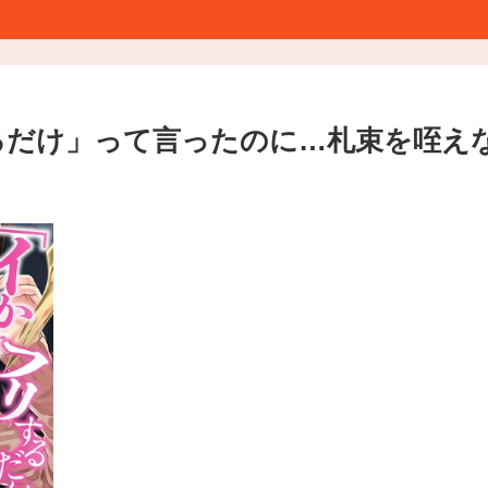
るだけ」って言ったのに…札束を咥え