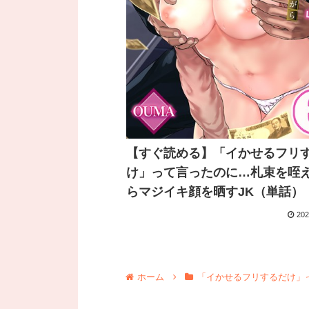
【すぐ読める】「イかせるフリ
け」って言ったのに…札束を咥
らマジイキ顔を晒すJK（単話）
202
ホーム
「イかせるフリするだけ」