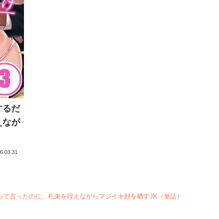
するだ
えなが
6.03.31
って言ったのに…札束を咥えながらマジイキ顔を晒すJK（単話）