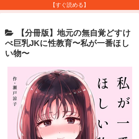
【すぐ読める】
【分冊版】地元の無自覚どすけ
べ巨乳JKに性教育〜私が一番ほし
い物〜