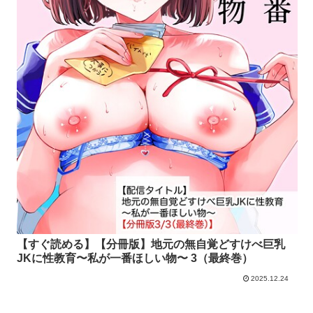
【すぐ読める】【分冊版】地元の無自覚どすけべ巨乳
JKに性教育〜私が一番ほしい物〜 3（最終巻）
2025.12.24