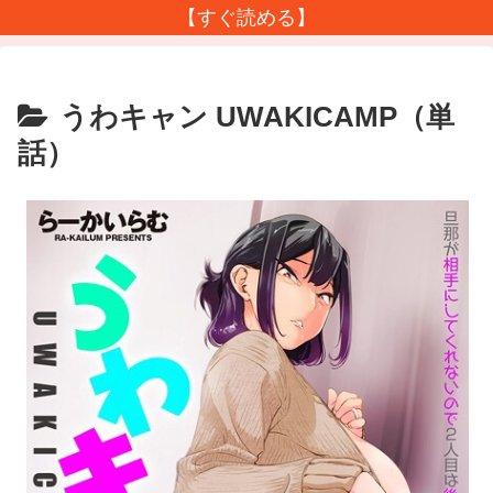
【すぐ読める】
うわキャン UWAKICAMP（単
話）