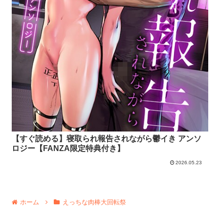
【すぐ読める】寝取られ報告されながら鬱イき アンソ
ロジー【FANZA限定特典付き】
2026.05.23
ホーム
えっちな肉棒大回転祭