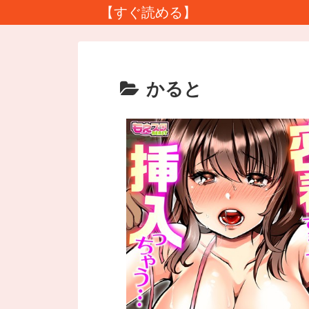
【すぐ読める】
かると