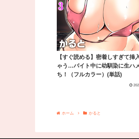
【すぐ読める】密着しすぎて挿
ゃう…バイト中に幼馴染に生ハ
ち！（フルカラー）(単話)
202
ホーム
かると