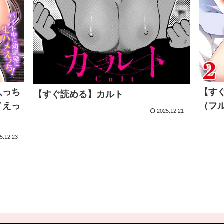
入っち
【す
【すぐ読める】カルト
メえっ
（フ
2025.12.21
5.12.23