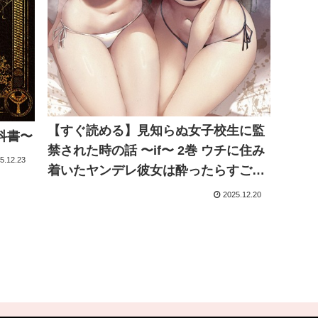
【すぐ読める】見知らぬ女子校生に監
科書〜
禁された時の話 〜if〜 2巻 ウチに住み
5.12.23
着いたヤンデレ彼女は酔ったらすごい
件。
2025.12.20