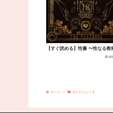
【すぐ読める】性書 〜性なる教
202
ホーム
きただりょうま