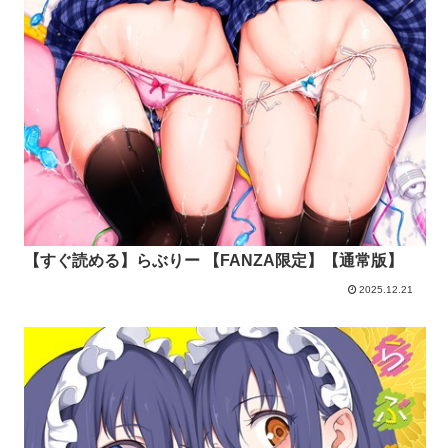
【すぐ読める】らぶりー 【FANZA限定】【通常版】
2025.12.21