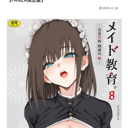
【FANZA限定版】
2025.12.18