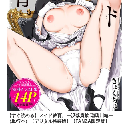
【すぐ読める】メイド教育。ー没落貴族 瑠璃川椿ー
（単行本）【デジタル特装版】【FANZA限定版】