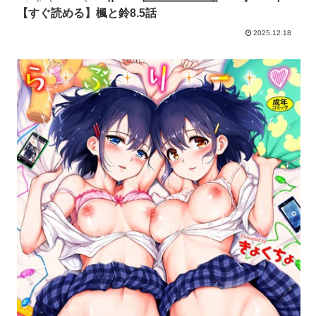
【すぐ読める】楓と鈴8.5話
2025.12.18