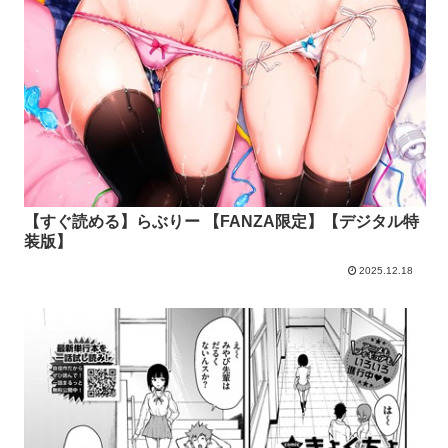
【すぐ読める】らぶりー 【FANZA限定】【デジタル特
装版】
2025.12.18