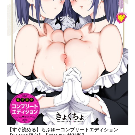
【すぐ読める】らぶゆーコンプリートエディション