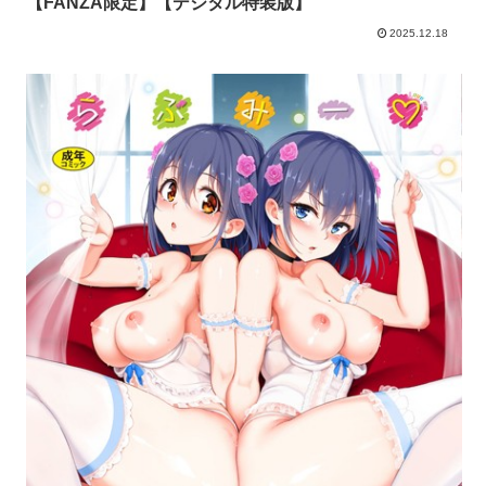
【FANZA限定】【デジタル特装版】
2025.12.18