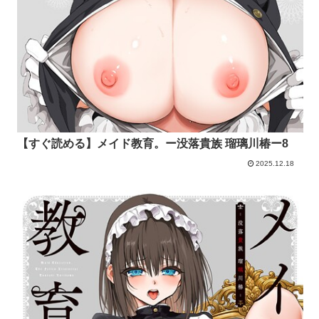
【すぐ読める】メイド教育。ー没落貴族 瑠璃川椿ー8
2025.12.18