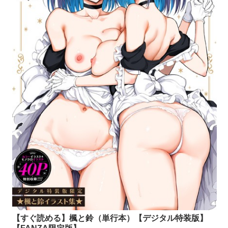
【すぐ読める】楓と鈴（単行本）【デジタル特装版】