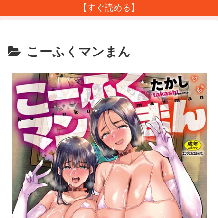
【すぐ読める】
こーふくマンまん