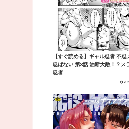
【すぐ読める】ギャル忍者 不忍
忍ばない 第3話 油断大敵！？ス
忍者
202