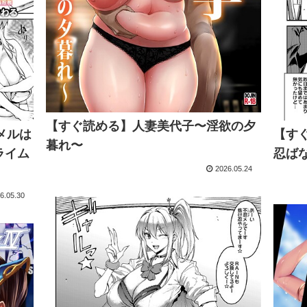
【すぐ読める】人妻美代子〜淫欲の夕
メルは
【す
暮れ〜
ライム
忍ばな
2026.05.24
6.05.30