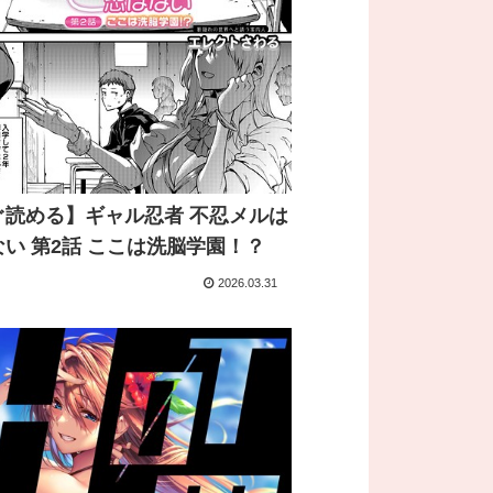
ぐ読める】ギャル忍者 不忍メルは
い 第2話 ここは洗脳学園！？
2026.03.31