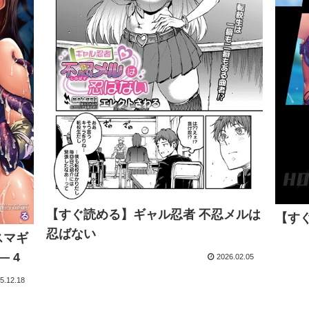
【すぐ読める】ギャル忍者 不忍メルは
【すぐ
忍ばない
スマギ
― 4
2026.02.05
5.12.18