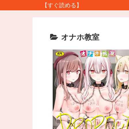
【すぐ読める】
オナホ教室