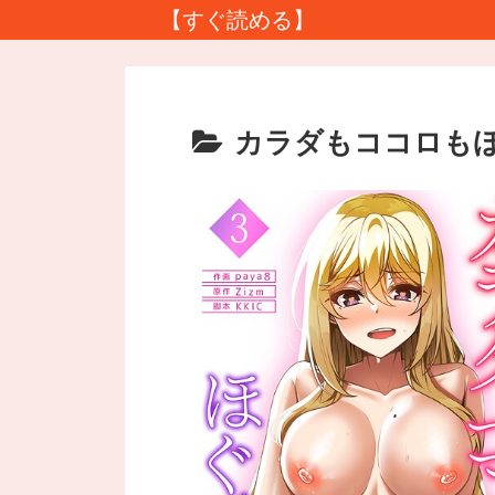
【すぐ読める】
カラダもココロもほ