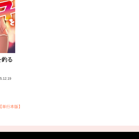
を釣る
5.12.19
【単行本版】