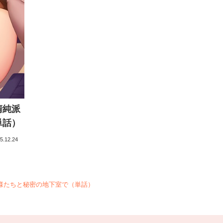
清純派
単話）
5.12.24
様たちと秘密の地下室で（単話）