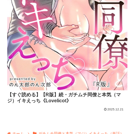
【すぐ読める】【R版】続・ガチムチ同僚と本気（マ
ジ）イキえっち《Lovelicot》
2025.12.21
ホーム
ガチムチ同僚と本気（マジ）イキえっち（単話）