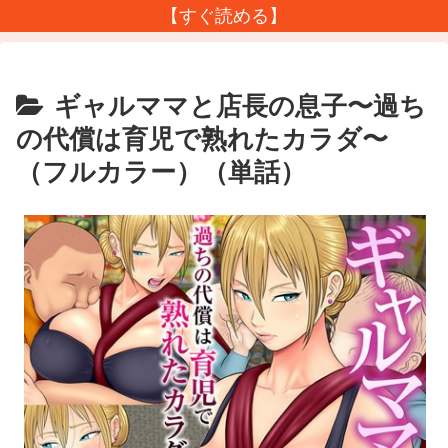
【すぐ読める】
ギャルママと店長の息子〜過ち
の代償は育児で熟れたカラダ〜
（フルカラー）（単話）