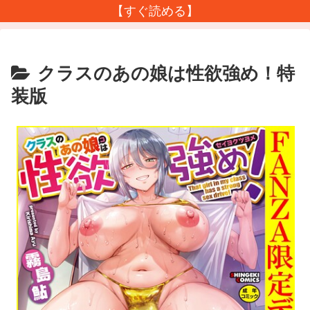
【すぐ読める】
クラスのあの娘は性欲強め！特
装版