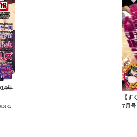
14年
【すぐ
7月号
6.01.01