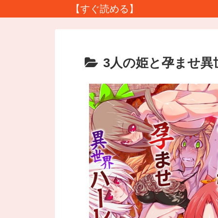
【すぐ読める】
3人の姫と孕ませ異