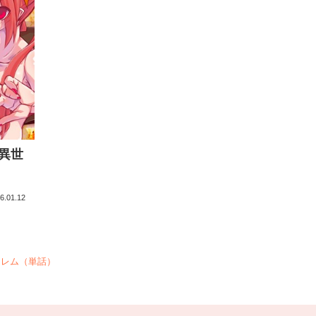
異世
6.01.12
ーレム（単話）