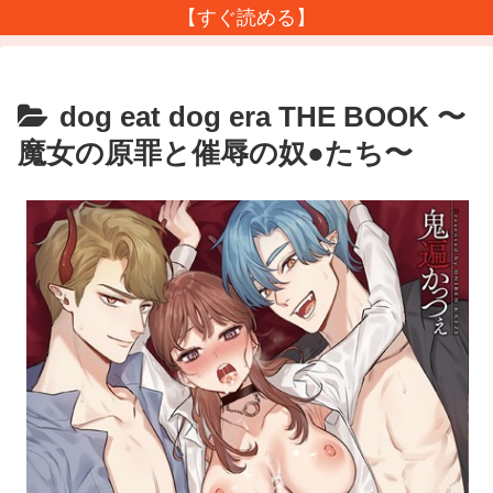
【すぐ読める】
dog eat dog era THE BOOK 〜
魔女の原罪と催辱の奴●たち〜