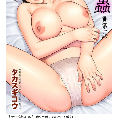
【すぐ読める】蜜に群がる蟲（単話）