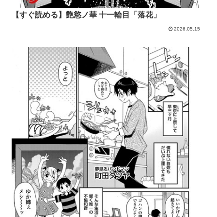
【すぐ読める】艶慾ノ華 十一輪目「落花」
2026.05.15