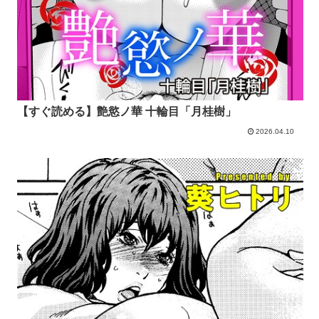
【すぐ読める】艶慾ノ華 十輪目「月桂樹」
2026.04.10