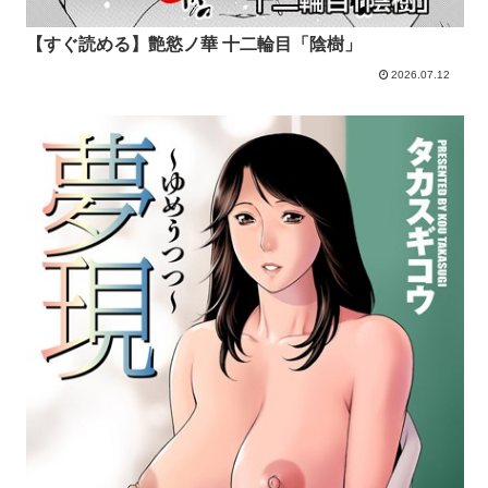
【すぐ読める】艶慾ノ華 十二輪目「陰樹」
2026.07.12