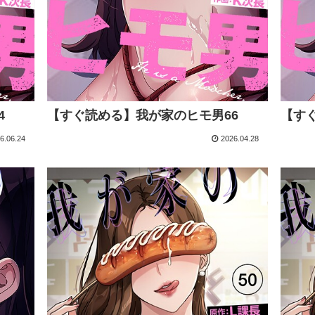
4
【すぐ読める】我が家のヒモ男66
【す
6.06.24
2026.04.28