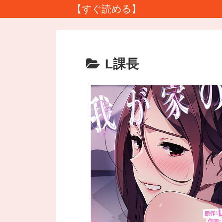
【すぐ読める】
L課長