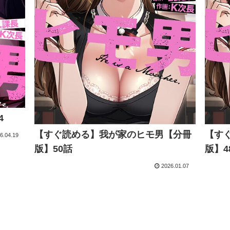
4
【すぐ読める】我が家のヒモ男【分冊
【す
6.04.19
版】50話
版】4
2026.01.07