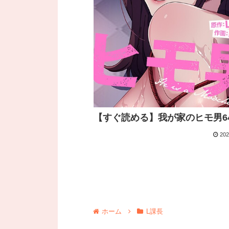
【すぐ読める】我が家のヒモ男6
202
ホーム
L課長