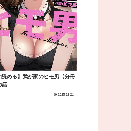
ぐ読める】我が家のヒモ男【分冊
8話
2025.12.21