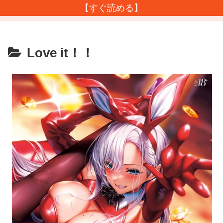
【すぐ読める】
Love it！！