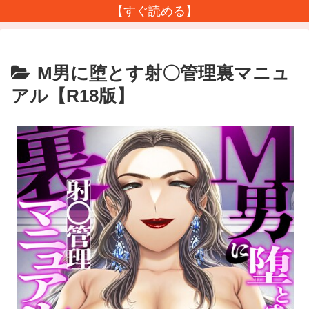
【すぐ読める】
M男に堕とす射〇管理裏マニュ
アル【R18版】