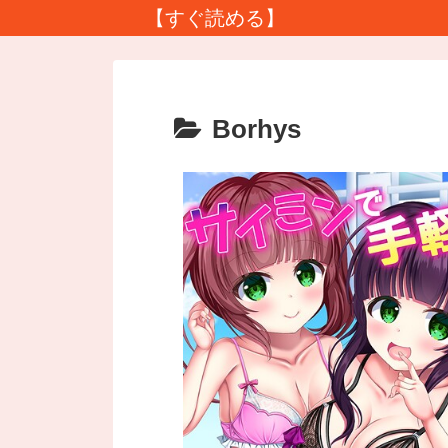
【すぐ読める】
Borhys