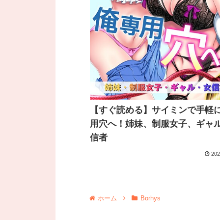
【すぐ読める】サイミンで手軽
用穴へ！姉妹、制服女子、ギャ
信者
202
ホーム
Borhys