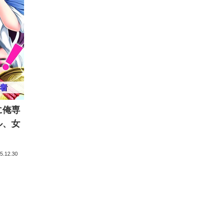
に俺専
ル、女
5.12.30