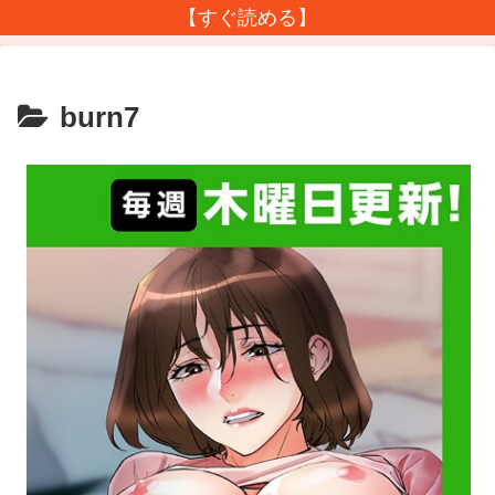
【すぐ読める】
burn7