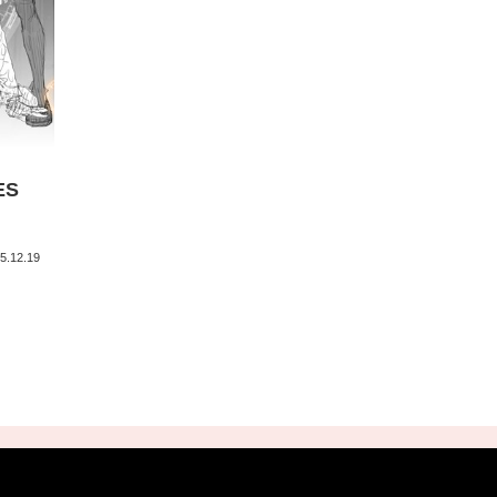
ES
5.12.19