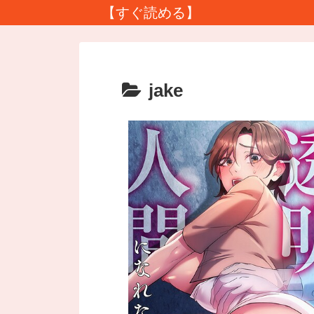
【すぐ読める】
jake